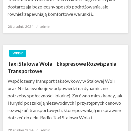
dostarczają bezpieczny sposób podróżowania, ale
również zapewniają komfortowe warunki i…
Opublikowane
28 grudnia 2024
admin
w
WPISY
Taxi Stalowa Wola – Ekspresowe Rozwiązania
Transportowe
Współczesny transport taksówkowy w Stalowej Woli
oraz Nisku ewoluuje w odpowiedzi na dynamiczne
potrzeby społeczności lokalnej. Zarówno mieszkańcy, jak
i turyści poszukują niezawodnych i przystępnych cenowo
rozwiązań transportowych, które pozwalają im sprawnie
dotrzeć do celu. Radio Taxi Stalowa Wola i…
Opublikowane
28 grudnia 2024
admin