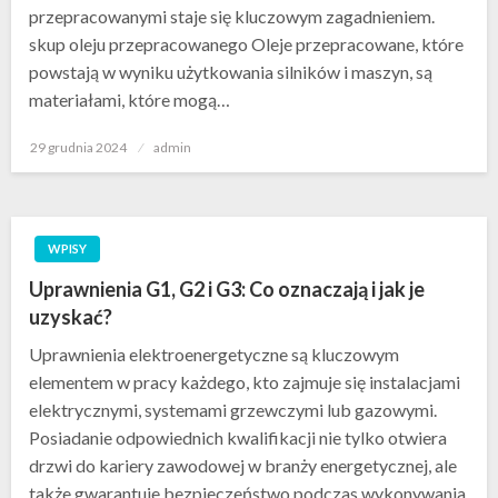
przepracowanymi staje się kluczowym zagadnieniem.
skup oleju przepracowanego Oleje przepracowane, które
powstają w wyniku użytkowania silników i maszyn, są
materiałami, które mogą…
Opublikowane
29 grudnia 2024
admin
w
WPISY
Uprawnienia G1, G2 i G3: Co oznaczają i jak je
uzyskać?
Uprawnienia elektroenergetyczne są kluczowym
elementem w pracy każdego, kto zajmuje się instalacjami
elektrycznymi, systemami grzewczymi lub gazowymi.
Posiadanie odpowiednich kwalifikacji nie tylko otwiera
drzwi do kariery zawodowej w branży energetycznej, ale
także gwarantuje bezpieczeństwo podczas wykonywania