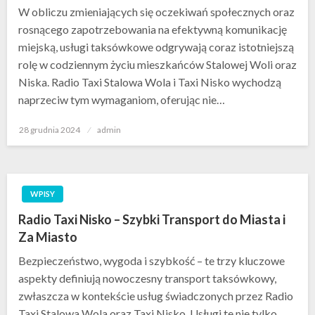
W obliczu zmieniających się oczekiwań społecznych oraz
rosnącego zapotrzebowania na efektywną komunikację
miejską, usługi taksówkowe odgrywają coraz istotniejszą
rolę w codziennym życiu mieszkańców Stalowej Woli oraz
Niska. Radio Taxi Stalowa Wola i Taxi Nisko wychodzą
naprzeciw tym wymaganiom, oferując nie…
Opublikowane
28 grudnia 2024
admin
w
WPISY
Radio Taxi Nisko – Szybki Transport do Miasta i
Za Miasto
Bezpieczeństwo, wygoda i szybkość – te trzy kluczowe
aspekty definiują nowoczesny transport taksówkowy,
zwłaszcza w kontekście usług świadczonych przez Radio
Taxi Stalowa Wola oraz Taxi Nisko. Usługi te nie tylko