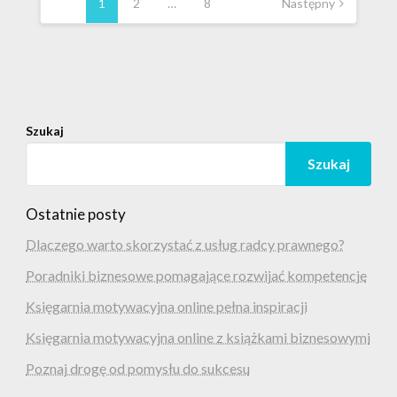
wpisów
1
2
…
8
Następny
Szukaj
Szukaj
Ostatnie posty
Dlaczego warto skorzystać z usług radcy prawnego?
Poradniki biznesowe pomagające rozwijać kompetencje
Księgarnia motywacyjna online pełna inspiracji
Księgarnia motywacyjna online z książkami biznesowymi
Poznaj drogę od pomysłu do sukcesu