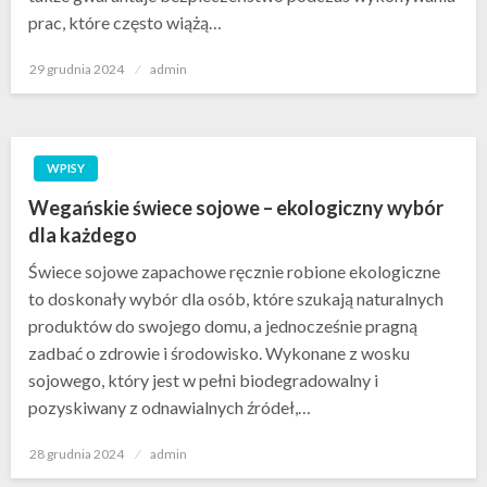
prac, które często wiążą…
Opublikowane
29 grudnia 2024
admin
w
WPISY
Wegańskie świece sojowe – ekologiczny wybór
dla każdego
Świece sojowe zapachowe ręcznie robione ekologiczne
to doskonały wybór dla osób, które szukają naturalnych
produktów do swojego domu, a jednocześnie pragną
zadbać o zdrowie i środowisko. Wykonane z wosku
sojowego, który jest w pełni biodegradowalny i
pozyskiwany z odnawialnych źródeł,…
Opublikowane
28 grudnia 2024
admin
w