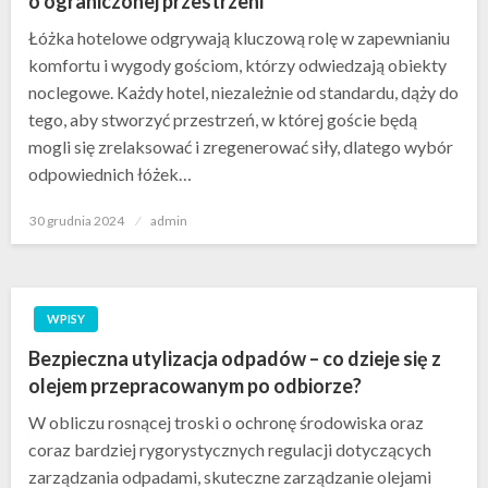
o ograniczonej przestrzeni
Łóżka hotelowe odgrywają kluczową rolę w zapewnianiu
komfortu i wygody gościom, którzy odwiedzają obiekty
noclegowe. Każdy hotel, niezależnie od standardu, dąży do
tego, aby stworzyć przestrzeń, w której goście będą
mogli się zrelaksować i zregenerować siły, dlatego wybór
odpowiednich łóżek…
Opublikowane
30 grudnia 2024
admin
w
WPISY
Bezpieczna utylizacja odpadów – co dzieje się z
olejem przepracowanym po odbiorze?
W obliczu rosnącej troski o ochronę środowiska oraz
coraz bardziej rygorystycznych regulacji dotyczących
zarządzania odpadami, skuteczne zarządzanie olejami