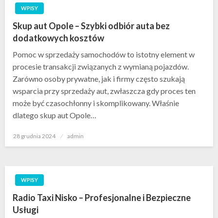
WPISY
Skup aut Opole – Szybki odbiór auta bez
dodatkowych kosztów
Pomoc w sprzedaży samochodów to istotny element w
procesie transakcji związanych z wymianą pojazdów.
Zarówno osoby prywatne, jak i firmy często szukają
wsparcia przy sprzedaży aut, zwłaszcza gdy proces ten
może być czasochłonny i skomplikowany. Właśnie
dlatego skup aut Opole…
Opublikowane
28 grudnia 2024
admin
w
WPISY
Radio Taxi Nisko – Profesjonalne i Bezpieczne
Usługi