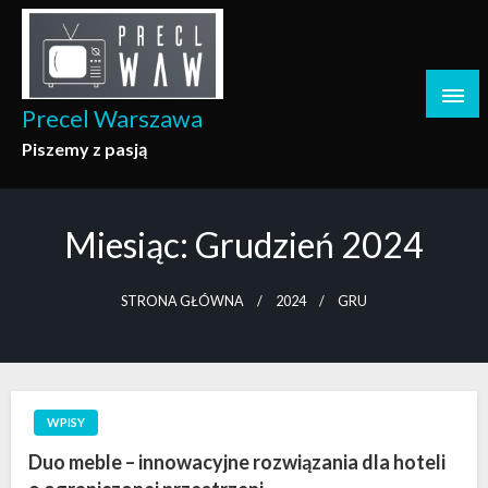
Skip
to
content
Precel Warszawa
Piszemy z pasją
Miesiąc:
Grudzień 2024
STRONA GŁÓWNA
2024
GRU
WPISY
Duo meble – innowacyjne rozwiązania dla hoteli