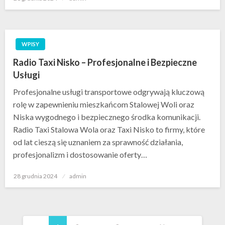
w
WPISY
Radio Taxi Nisko – Profesjonalne i Bezpieczne
Usługi
Profesjonalne usługi transportowe odgrywają kluczową
rolę w zapewnieniu mieszkańcom Stalowej Woli oraz
Niska wygodnego i bezpiecznego środka komunikacji.
Radio Taxi Stalowa Wola oraz Taxi Nisko to firmy, które
od lat cieszą się uznaniem za sprawność działania,
profesjonalizm i dostosowanie oferty…
Opublikowane
28 grudnia 2024
admin
w
Stronicowanie