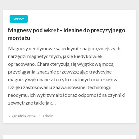
WPISY
Magnesy pod wkręt – idealne do precyzyjnego
montażu
Magnesy neodymowe są jednymi z najpotężniejszych
narzędzi magnetycznych, jakie kiedykolwiek
opracowano. Charakteryzują się wyjątkową mocą
przyciągania, znacznie przewyższając tradycyjne
magnesy wykonane z ferrytu czy innych materiałów.
Dzięki zastosowaniu zaawansowanej technologii
neodymu, ich wytrzymałość oraz odporność na czynniki
zewnętrzne takie jak…
Opublikowane
28 grudnia 2024
admin
w