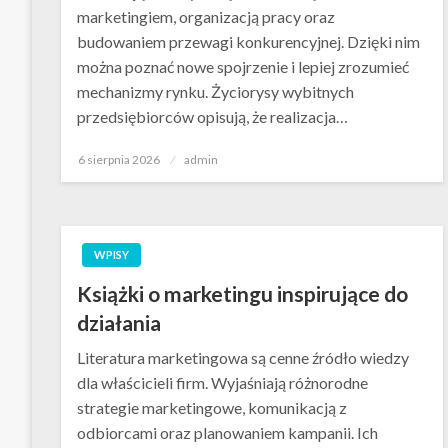
marketingiem, organizacją pracy oraz
budowaniem przewagi konkurencyjnej. Dzięki nim
można poznać nowe spojrzenie i lepiej zrozumieć
mechanizmy rynku. Życiorysy wybitnych
przedsiębiorców opisują, że realizacja…
Opublikowane
6 sierpnia 2026
admin
w
WPISY
Książki o marketingu inspirujące do
działania
Literatura marketingowa są cenne źródło wiedzy
dla właścicieli firm. Wyjaśniają różnorodne
strategie marketingowe, komunikacją z
odbiorcami oraz planowaniem kampanii. Ich