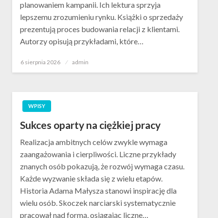
planowaniem kampanii. Ich lektura sprzyja
lepszemu zrozumieniu rynku. Książki o sprzedaży
prezentują proces budowania relacji z klientami.
Autorzy opisują przykładami, które…
Opublikowane
6 sierpnia 2026
admin
w
WPISY
Sukces oparty na ciężkiej pracy
Realizacja ambitnych celów zwykle wymaga
zaangażowania i cierpliwości. Liczne przykłady
znanych osób pokazują, że rozwój wymaga czasu.
Każde wyzwanie składa się z wielu etapów.
Historia Adama Małysza stanowi inspirację dla
wielu osób. Skoczek narciarski systematycznie
pracował nad formą, osiągając liczne…