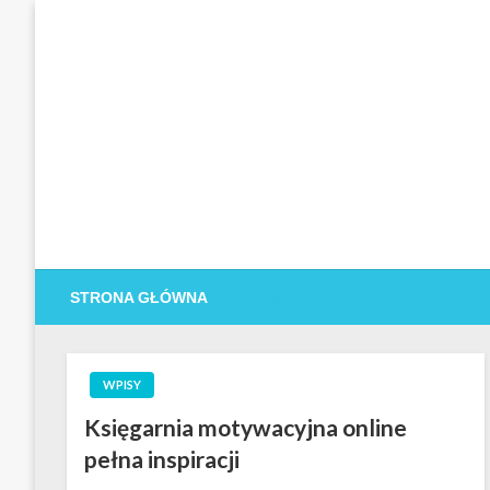
Skip
to
content
STRONA GŁÓWNA
BLOG
WPISY
Księgarnia motywacyjna online
pełna inspiracji