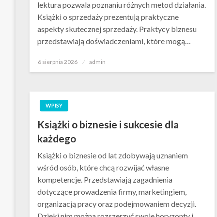
lektura pozwala poznaniu różnych metod działania.
Książki o sprzedaży prezentują praktyczne
aspekty skutecznej sprzedaży. Praktycy biznesu
przedstawiają doświadczeniami, które mogą…
Opublikowane
6 sierpnia 2026
admin
w
WPISY
Książki o biznesie i sukcesie dla
każdego
Książki o biznesie od lat zdobywają uznaniem
wśród osób, które chcą rozwijać własne
kompetencje. Przedstawiają zagadnienia
dotyczące prowadzenia firmy, marketingiem,
organizacją pracy oraz podejmowaniem decyzji.
Dzięki nim można rozszerzyć swoje horyzonty i