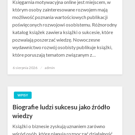
Księgarnia motywacyjna online jest miejscem, w
którym osoby zainteresowane rozwojem mają
możliwość poznania wartościowych publikacji
poświęconych rozwojowi osobistemu. Różnorodny
katalog książek zawiera książki o sukcesie, które
pozwalają poszerzać wiedzę. Nowoczesne
wydawnictwo rozwój osobisty publikuje książki,
które poruszają tematom związanym z…
Opublikowane
6 sierpnia 2026
admin
w
WPISY
Biografie ludzi sukcesu jako źródło
wiedzy
Książki o biznesie zyskują uznaniem zarówno
wśród osób, które planują rozpocząć działalność.