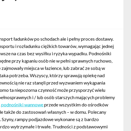
sport ładunków po schodach ale i pełny proces dostawy.
nsportu i rozładunku ciężkich towarów, wymagając jednej
wsze na czas bez wysiłku i ryzyka wypadku. Podnośniki
będne przy kąpaniu osób nie w pełni sprawnych ruchowo,
e zajmowały miejsca w łazience, lub zabrać ze sobą w
 taka potrzeba. Wszyscy, którzy sprawują opiekę nad
ewnością nie raz stanęli przed wyzwaniem wykąpania
domo ta niepozorna czynność może przysporzyć wielu
łnosprawnych i / lub osób starszych mających problemy
.
podnośniki wannowe
przede wszystkim do ośrodków
ale także do zastosowań własnych – w domu. Polecany
e. Szyny, rampy podjazdowe wykonane są z bardzo
bardzo wytrzymałe i trwałe. Trudności z podstawowymi