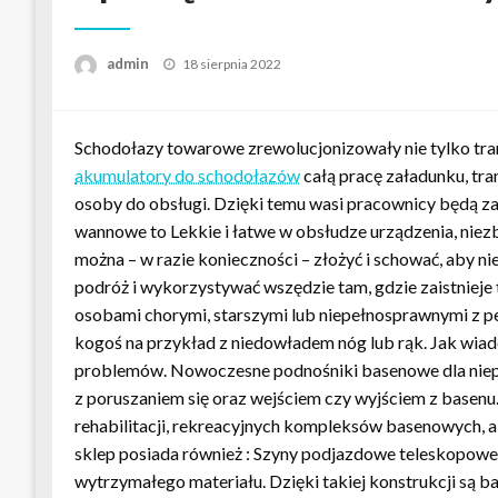
Opublikowane
admin
18 sierpnia 2022
w
Schodołazy towarowe zrewolucjonizowały nie tylko tran
akumulatory do schodołazów
całą pracę załadunku, tra
osoby do obsługi. Dzięki temu wasi pracownicy będą za
wannowe to Lekkie i łatwe w obsłudze urządzenia, niez
można – w razie konieczności – złożyć i schować, aby ni
podróż i wykorzystywać wszędzie tam, gdzie zaistnieje
osobami chorymi, starszymi lub niepełnosprawnymi z p
kogoś na przykład z niedowładem nóg lub rąk. Jak wia
problemów. Nowoczesne podnośniki basenowe dla niepe
z poruszaniem się oraz wejściem czy wyjściem z basenu
rehabilitacji, rekreacyjnych kompleksów basenowych, 
sklep posiada również : Szyny podjazdowe teleskopow
wytrzymałego materiału. Dzięki takiej konstrukcji są 