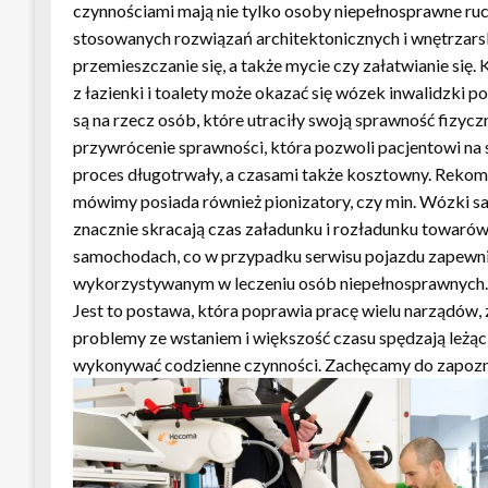
czynnościami mają nie tylko osoby niepełnosprawne ruch
stosowanych rozwiązań architektonicznych i wnętrzars
przemieszczanie się, a także mycie czy załatwianie si
z łazienki i toalety może okazać się wózek inwalidzki p
są na rzecz osób, które utraciły swoją sprawność fizyc
przywrócenie sprawności, która pozwoli pacjentowi na 
proces długotrwały, a czasami także kosztowny. Rekome
mówimy posiada również pionizatory, czy min. Wózki sa
znacznie skracają czas załadunku i rozładunku towaró
samochodach, co w przypadku serwisu pojazdu zapewnia 
wykorzystywanym w leczeniu osób niepełnosprawnych. S
Jest to postawa, która poprawia pracę wielu narządów,
problemy ze wstaniem i większość czasu spędzają leżąc 
wykonywać codzienne czynności. Zachęcamy do zapozna