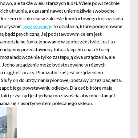
owo, ale także wielu starszych ludzi. Wiele powszechnie
kich utrudnia, a czasami nawet uniemożliwia swobodne
ę. Kluczem do sukcesu w zakresie komfortowego korzystania
od prysznic.
wózko wanny
to działania, które podejmowane
zną bądź psychiczną. Jej podstawowym celem jest
samodzielne funkcjonowanie w społeczeństwie. Jest to
ndujemy przedstawiony tutaj sklep. Strona o której
mozaładowcze nie tylko zastępują dwa urządzenia, ale
w. Jedno urządzenie może być stosowane w różnych
ciągłość pracy. Pionizator zaś jest urządzeniem
łuży on do utrzymania pionowej postawy przez pacjenta.
 zapobiega powstawaniu odleżyn. Dla osób które mają
taki przyrząd jest jedyną możliwością aby móc stanąć i
nia się z asortymentem polecanego sklepu.