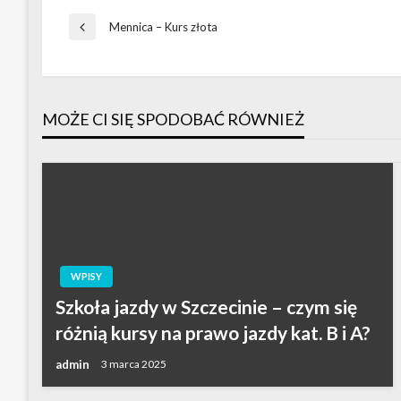
Nawigacja
Mennica – Kurs złota
Poprzedni
wpis
wpisu
MOŻE CI SIĘ SPODOBAĆ RÓWNIEŻ
WPISY
Szkoła jazdy w Szczecinie – czym się
różnią kursy na prawo jazdy kat. B i A?
admin
3 marca 2025