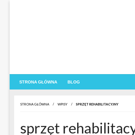
Skip
to
content
STRONA GŁÓWNA
BLOG
STRONA GŁÓWNA
WPISY
SPRZĘT REHABILITACYJNY
sprzęt rehabilitac